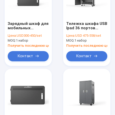
Зарядный шкаф для
Тележка шкафа USB
мобильных
Ipad 36 портов
устройств 8S
поручая для IOS
Цена:
USD300-450/set
Цена:
USD 475-558/set
Security Ipad Mini 18
андроида школ
MOQ:
1 набор
MOQ:
1 набор
кг
Получить последнюю цену
Получить последнюю цену
Контакт
Контакт
Главная страница
Продукция
VR - шоу