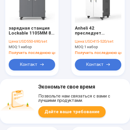
зарядная станция
Anheli 42
Lockable 1105MM 8S
преследует
множественная
тележки хранения
Цена:
USD550-690/set
Цена:
USD415-520/set
Chromebook Ipad
Chromebook
MOQ:
1 набор
MOQ:
1 набор
поручая для IOS
андроида
Получить последнюю цену
Получить последнюю цену
планшетов
Контакт
Контакт
Экономьте свое время
Позвольте нам связаться с вами с
лучшими продуктами.
Дайте ваше требование