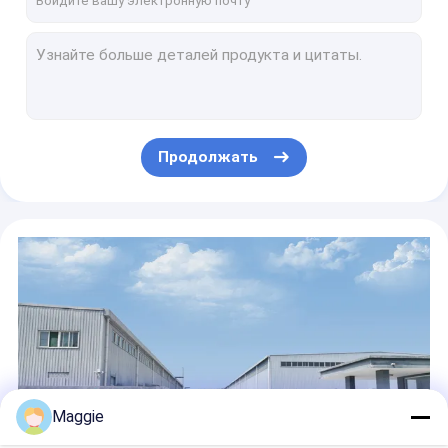
Тип мощьности импульса тележки шкафа ноутбука 30 портов поручая
USB 36 прорезает Lockable поручая вагонетку хранения и поручать шкафа
ODM OEM предложил безопасность USB шкафа Ipad поручая
Аттестованная CE вагонетка мобильного планшета поручая с охлаждающими вентиляторами
Тип оцинкованная жесть 18 слотов мини шкафа рабочего стола поручая
Продолжать
Планшеты Chromebook ноутбука поручая пластмассу ABS вагонетки передвижную
Мощьность импульса шкафа 30 ноутбуков поручая сразу поручая тип
Планшеты использовали тип мощьности импульса тележку хранения и поручать ноутбука
Передвижные умные слоты USB тележки 36 Ipad поручая
42 вагонетки планшета тележки прямых класса AC слотов поручая поручая
Maggie