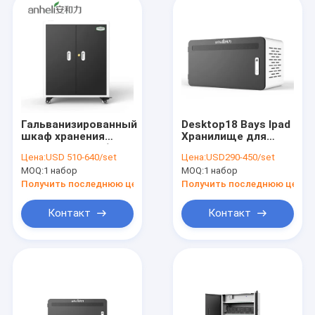
Гальванизированный
Desktop18 Bays Ipad
шкаф хранения
Хранилище для
100v-250v ноутбука
многочисленных
Цена:
USD 510-640/set
Цена:
USD290-450/set
Chromebook
хранилищ 370 мм
MOQ:
1 набор
MOQ:
1 набор
множественный
Получить последнюю цену
Получить последнюю цену
Контакт
Контакт