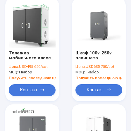
Тележка
Шкаф 100v-250v
мобильного класса
планшета
USB ISO RoHS
аэропортов 1320mm
Цена:
USD495-650/set
Цена:
USD635-750/set
поручая
мобильный поручая
MOQ:
1 набор
MOQ:
1 набор
гальванизировала
Получить последнюю цену
Получить последнюю цену
Контакт
Контакт