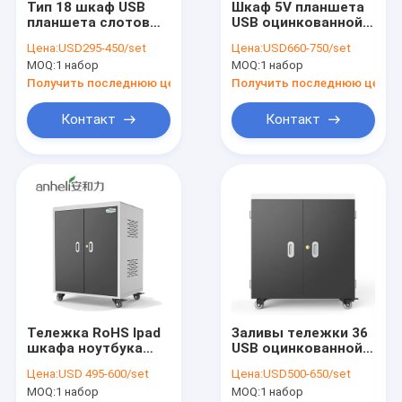
Тип 18 шкаф USB
Шкаф 5V планшета
О Компании
планшета слотов
USB оцинкованной
поручая на школа
жести 64 ПК
Цена:
USD295-450/set
Цена:
USD660-750/set
370mm
поручая
Наша фабрика
MOQ:
1 набор
MOQ:
1 набор
Получить последнюю цену
Получить последнюю цену
контроль качества
Контакт
Контакт
контактные данные
Новости
Все случаи
Шкаф планшета поручая
Тележка RoHS Ipad
Заливы тележки 36
Шкаф ноутбука поручая
шкафа ноутбука
USB оцинкованной
мощьности
жести умные
Lockable поручая шкаф
Цена:
USD 495-600/set
Цена:
USD500-650/set
импульса поручая
поручая с
MOQ:
1 набор
MOQ:
1 набор
поручая для 30
охлаждающими