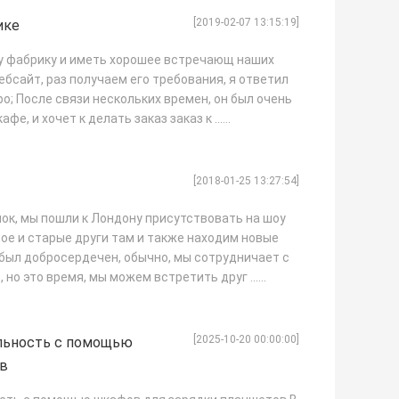
[2019-02-07 13:15:19]
ике
у фабрику и иметь хорошее встречающ наших
ебсайт, раз получаем его требования, я ответил
ро; После связи нескольких времен, он был очень
е, и хочет к делать заказ заказ к ...
[2018-01-25 13:27:54]
ок, мы пошли к Лондону присутствовать на шоу
ое и старые други там и также находим новые
был добросердечен, обычно, мы сотрудничает с
 но это время, мы можем встретить друг ...
[2025-10-20 00:00:00]
льность с помощью
ов