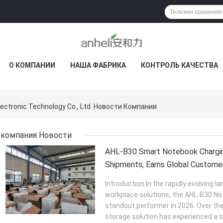
О КОМПАНИИ
НАША ФАБРИКА
КОНТРОЛЬ КАЧЕСТВА
ectronic Technology Co., Ltd. Новости Компании
компания Новости
AHL-B30 Smart Notebook Chargi
Shipments, Earns Global Custome
Introduction In the rapidly evolving
workplace solutions, the AHL-B30 N
standout performer in 2026. Over the
storage solution has experienced a si