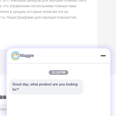
сть с помощью шкафов для зарядки планшетов В
м, что управление несколькими планшетами
енно в средах, которые полагаются на
оты. Наши Шкафами для зарядки планшетов
Maggie
11:18 PM
Good day, what product are you looking 
for?
авить сообщение