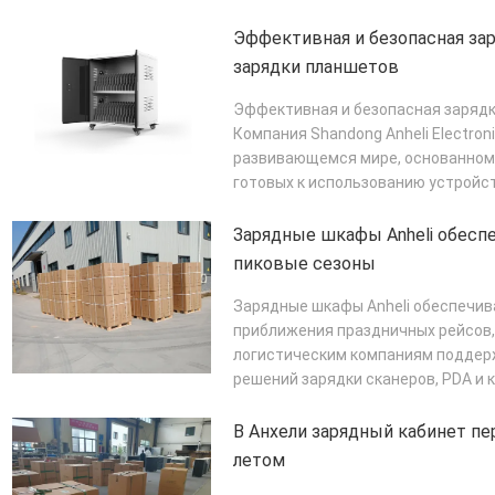
Эффективная и безопасная за
зарядки планшетов
Эффективная и безопасная заряд
Компания Shandong Anheli Electroni
развивающемся мире, основанном 
готовых к использованию устройст
зарядки план...
ПОДРОБНЕЕ
Зарядные шкафы Anheli обесп
пиковые сезоны
Зарядные шкафы Anheli обеспечив
приближения праздничных рейсов,
логистическим компаниям поддер
решений зарядки сканеров, PDA и
преимущества: Быстрая многоустр
В Анхели зарядный кабинет п
летом