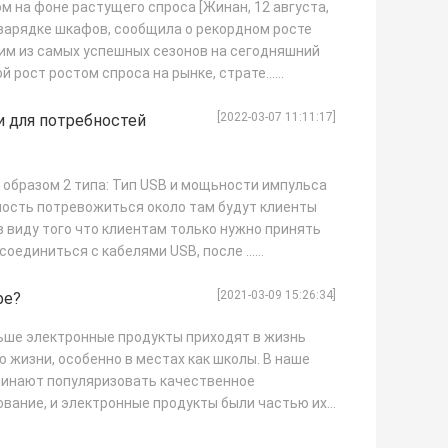
 на фоне растущего спроса [Жинан, 12 августа,
о зарядке шкафов, сообщила о рекордном росте
ним из самых успешных сезонов на сегодняшний
 рост ростом спроса на рынке, страте...
[2022-03-07 11:11:17]
 для потребностей
 образом 2 типа: Тип USB и мощьности импульса
бность потревожиться около там будут клиенты
в виду того что клиентам только нужно принять
соединиться с кабелями USB, после ...
[2021-03-09 15:26:34]
фе?
льше электронные продукты приходят в жизнь
 жизни, особенно в местах как школы. В наше
чинают популяризовать качественное
вание, и электронные продукты были частью их.