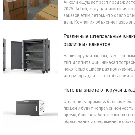
Анхели ощущает рост продаж летом
2025] Anheli, ведущая компания п
заказов этим летом, что стало од
день.Компания объясняет взрывной
ПОДРОБНЕЕ
Различные штепсельные вилки
различных клиентов
Наши поручая шкафы, там главным
тип; для типа USB, никакая потре
некоторых ошибок раз получая их, 
их приборы для того чтобы прийти 
ПОДРОБНЕЕ
Чего вы знаете о поручая шка
С течением времени, больше и бо
людей и будут непременной частью
время, больше и больше школы на
образование и современное образо
Поруча...
ПОДРОБНЕЕ