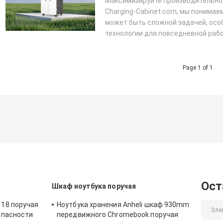
Максимизируйте производительно
Charging-Cabinet.com, мы понимае
может быть сложной задачей, особ
технологии для повседневной раб
предоставляю...
ПОДРОБНЕЕ
Page 1 of 1
Ост
Шкаф ноутбука поручая
18 поручая
Ноутбука хранения Anheli шкаф 930mm
опасности
передвижного Chromebook поручая