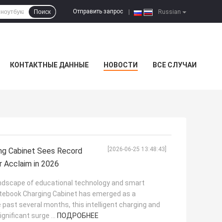
Отправить запрос
Поиск
|
Russian
КОНТАКТНЫЕ ДАННЫЕ
НОВОСТИ
ВСЕ СЛУЧАИ
[2026-06-25 13:48:43]
ng Cabinet Sees Record
r Acclaim in 2026
 landscape of educational technology and smart
otebook Charging Cabinet has emerged as a
 past several months, this intelligent charging and
gnificant surge ...
ПОДРОБНЕЕ