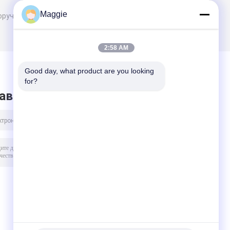
Maggie
оручая
2:58 AM
Good day, what product are you looking 
for?
авить сообщение