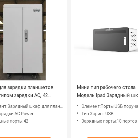
ля зарядки планшетов
Мини тип рабочего стола
 типом зарядки AC, 42
Модель Ipad Зарядный ш
 тележка для зарядки
USB-порты Зарядный шк
арядный шкаф для планшетов, iPad, переменного тока
Элемент:Порты USB поруч
арядки:AC Power
Тип Харинг:USB
ные порты:42
Зарядные порты:18 портов