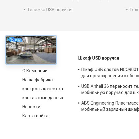
Тележка USB поручая
Теле
около
Шкаф USB поручая
Шкаф USB слотов ИСО9001 
О Компании
для предохранения от без
Наша фабрика
таблеток 8с
USB Anheli 36 переносит те
контроль качества
мобильную поручая для шк
контактные данные
60Hz
ABS Engineering Пластмас
Новости
мобильный зарядный шка
Карта сайта