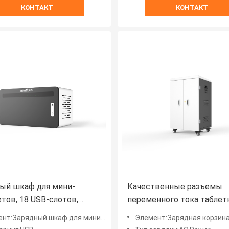
КОНТАКТ
КОНТАКТ
ый шкаф для мини-
Качественные разъемы
тов, 18 USB-слотов,
переменного тока таблет
ный шкаф
зарядная тележка 42 порт
т:Зарядный шкаф для мини-планшетов
Элемент:Зарядная корзина
зарядная тележка