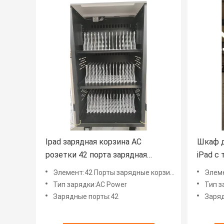
Ipad зарядная корзина AC
Шкаф д
розетки 42 порта зарядная
iPad с
корзина
порта,
Элемент:42 Порты зарядные корзины
Элемент:З
Тип зарядки:AC Power
Тип з
Зарядные порты:42
Заряд