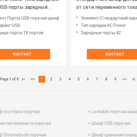
USB-порты зарядный
от сети переменного тока
Великобритании, США и И
нт:Порты USB поручая шкаф
Элемент:Стандартный зарядный шкаф переменного тока
Тележка для зарядки пла
аринг:USB
Тип зарядки:AC Power
ные порты:18 портов
Зарядные порты:42
КОНТАКТ
КОНТАКТ
Page 1 of 9
|<
<<
1
2
3
4
5
6
7
8
9
>>
>|
 ноутбука поручая
Lockable поручая шка
нетка планшета поручая
Шкаф USB поручая
ф Chromebook поручая
Шкаф хранения план