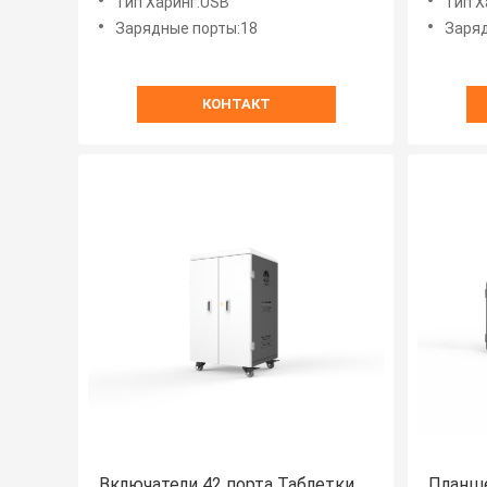
Тип Харинг:USB
Тип Х
Зарядные порты:18
Заряд
КОНТАКТ
Включатели 42 порта Таблетки
Планш