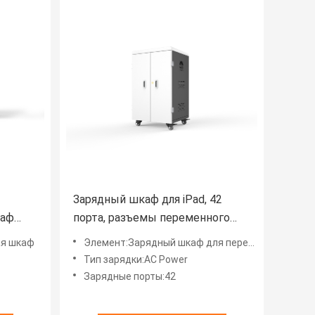
Зарядный шкаф для iPad, 42
каф
порта, разъемы переменного
аф
тока, тип зарядного шкафа
ая шкаф
Элемент:Зарядный шкаф для переменных разъемов
Тип зарядки:AC Power
Зарядные порты:42