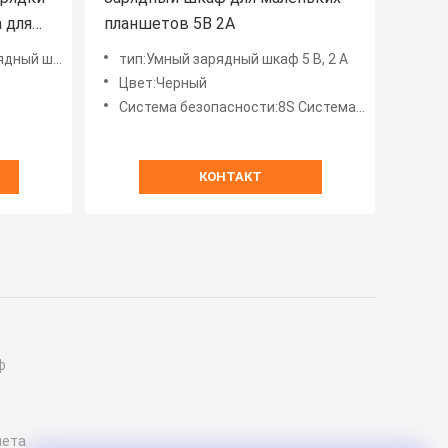
 для
планшетов 5В 2А
ндии
 Великобритании
тип:Умный зарядный шкаф 5 В, 2 А
ншетов
Цвет:Черный
Система безопасности:8S Система защиты безопасности
КОНТАКТ
ф
шета