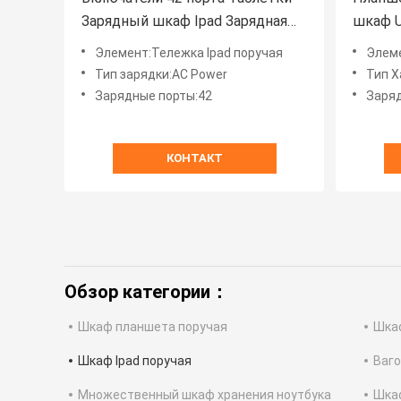
Зарядный шкаф Ipad Зарядная
шкаф 
тележка
шкаф
Элемент:Тележка Ipad поручая
Элеме
Тип зарядки:AC Power
Тип Х
Зарядные порты:42
Заряд
КОНТАКТ
Обзор категории：
Шкаф планшета поручая
Шкаф
Шкаф Ipad поручая
Ваго
Множественный шкаф хранения ноутбука
Шка