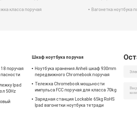
жка класса поручая
Вагонетка ноутбука п
Ост
Шкаф ноутбука поручая
18 поручая
Ноутбука хранения Anheli шкаф 930mm
опасности
передвижного Chromebook поручая
Тележка Chromebook мощьности
лежку Ipad
импульса FCC поручая для класса 70kg
ол 50Hz
Зарядная станция Lockable 65kg RoHS
совый
Ipad вагонетки ноутбука тетради
ф
поручая