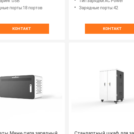
аринг:USB
Тип зарядки:AC Power
ные порты:18 портов
Зарядные порты:42
КОНТАКТ
КОНТАКТ
еты Мини-типа зарядный
Стандартный шкаф для з