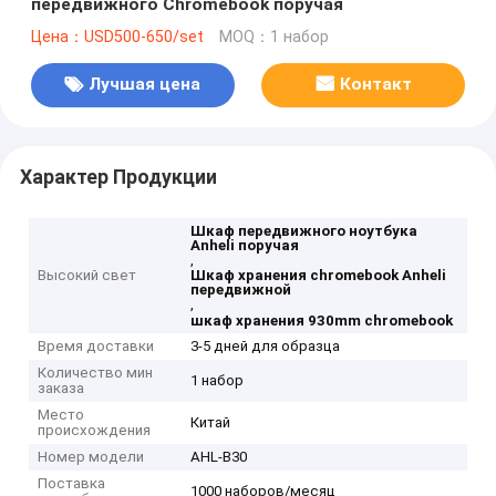
передвижного Chromebook поручая
Цена：USD500-650/set
MOQ：1 набор
Лучшая цена
Контакт
Характер Продукции
Шкаф передвижного ноутбука
Anheli поручая
,
Высокий свет
Шкаф хранения chromebook Anheli
передвижной
,
шкаф хранения 930mm chromebook
Время доставки
3-5 дней для образца
Количество мин
1 набор
заказа
Место
Китай
происхождения
Номер модели
AHL-B30
Поставка
1000 наборов/месяц