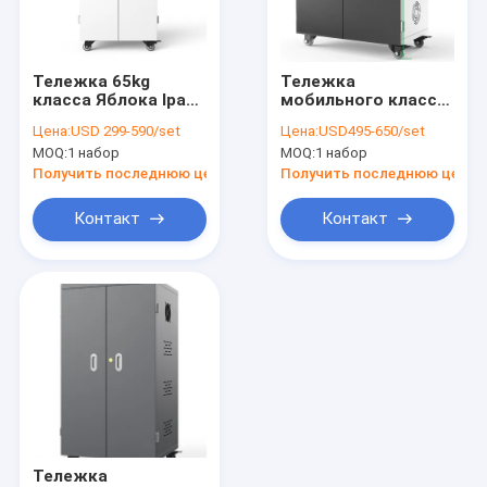
О Компании
Наша фабрика
Тележка 65kg
Тележка
класса Яблока Ipad
мобильного класса
контроль качества
42 планшетов
USB ISO RoHS
Цена:
USD 299-590/set
Цена:
USD495-650/set
поручая с
поручая
MOQ:
1 набор
MOQ:
1 набор
отверстиями
гальванизировала
контактные данные
вентиляции
Получить последнюю цену
Получить последнюю цену
Новости
Контакт
Контакт
Все случаи
Шкаф планшета поручая
Шкаф ноутбука поручая
Lockable поручая шкаф
Тележка