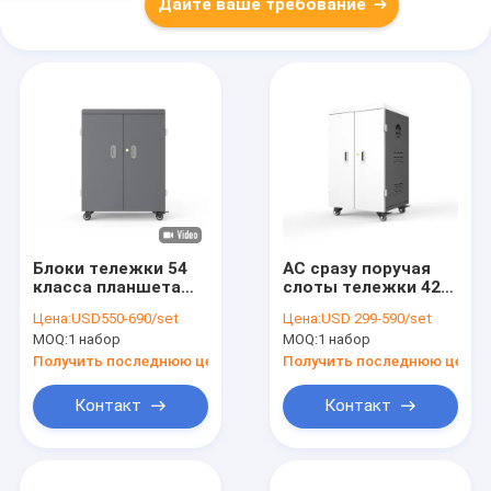
Дайте ваше требование
Блоки тележки 54
AC сразу поручая
класса планшета
слоты тележки 42
цифров 5V 2A
Ipad планшетов
Цена:
USD550-690/set
Цена:
USD 299-590/set
поручая
поручая
MOQ:
1 набор
MOQ:
1 набор
Получить последнюю цену
Получить последнюю цену
Контакт
Контакт