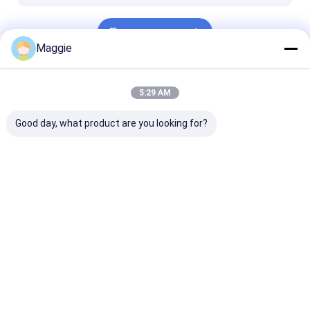
Продолжать
Maggie
Наши Категории
5:29 AM
Good day, what product are you looking for?
Шкаф планшета
Шкаф ноутбука
Lockable пору
поручая
поручая
шкаф
Главная
Карта
контактные
Desktop
страница
сайта
данные
Site
Карта сайта
Privacy Policy