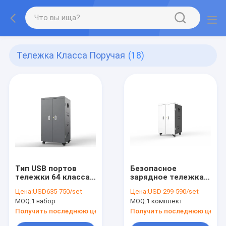
Тележка Класса Поручая
(18)
Тип USB портов
Безопасное
тележки 64 класса
зарядное тележка
поручая полно
42 AC зарядное
Цена:
USD635-750/set
Цена:
USD 299-590/set
собрал
тележка для школы
MOQ:
1 набор
MOQ:
1 комплект
Получить последнюю цену
Получить последнюю цену