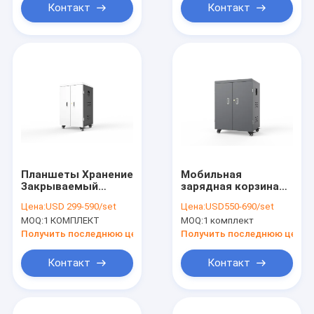
Контакт
Контакт
Планшеты Хранение
Мобильная
Закрываемый
зарядная корзина
зарядный шкаф с
54 шт. USB
Цена:
USD 299-590/set
Цена:
USD550-690/set
разъемами
зарядный шкаф
MOQ:
1 КОМПЛЕКТ
MOQ:
1 комплект
переменного тока
умный тип
Получить последнюю цену
Получить последнюю цену
Контакт
Контакт