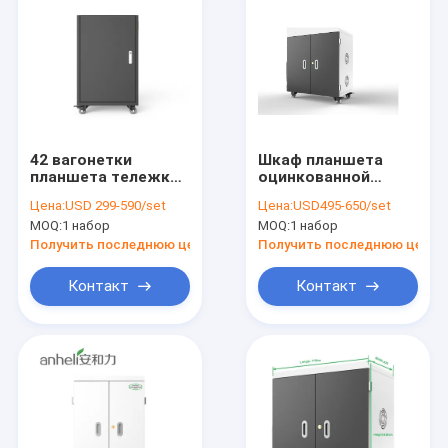
42 вагонетки
Шкаф планшета
планшета тележки
оцинкованной
прямых класса AC
жести тележки USB
Цена:
USD 299-590/set
Цена:
USD495-650/set
слотов поручая
36 заливов поручая
MOQ:
1 набор
MOQ:
1 набор
поручая
поручая
Получить последнюю цену
Получить последнюю цену
Контакт
Контакт
Главная страница
Продукция
VR - шоу