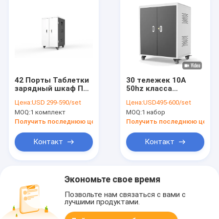
42 Порты Таблетки
30 тележек 10A
зарядный шкаф ПК
50hz класса
Планшеты
хранения ноутбука
Цена:
USD 299-590/set
Цена:
USD495-600/set
зарядные тележки
заливов поручая
MOQ:
1 комплект
MOQ:
1 набор
Получить последнюю цену
Получить последнюю цену
Контакт
Контакт
Экономьте свое время
Позвольте нам связаться с вами с
лучшими продуктами.