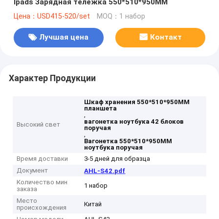
Ipads Зарядная тележка 550*510*950MM
Цена：USD415-520/set
MOQ：1 набор
Лучшая цена
Контакт
Характер Продукции
Шкаф хранения 550*510*950MM
планшета
,
вагонетка ноутбука 42 блоков
Высокий свет
поручая
,
Вагонетка 550*510*950MM
ноутбука поручая
Время доставки
3-5 дней для образца
Документ
AHL-S42.pdf
Количество мин
1 набор
заказа
Место
Китай
происхождения