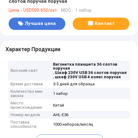
слотов поручая поручая
Цена：USD500-650/set
MOQ：1 набор
Лучшая цена
Контакт
Характер Продукции
Вагонетка планшета 36 слотов
поручая
Высокий свет
,
Шкаф 230V USB 36 слотов поручая
,
шкаф 230V USB 4 колес поручая
Время доставки
3-5 дней для образца
Количество мин
1 набор
заказа
Место
Китай
происхождения
Номер модели
AHL-E36
Поставка
1000 наборов/месяц
способности