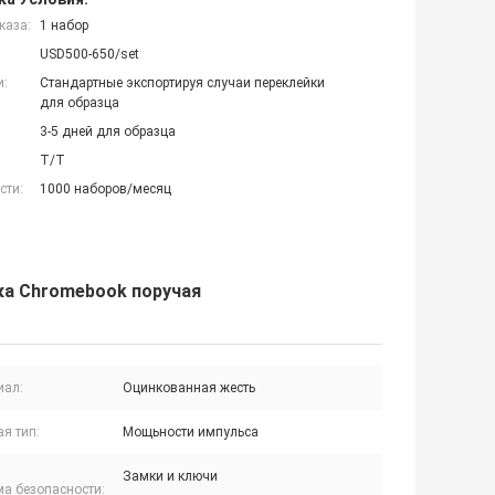
каза:
1 набор
USD500-650/set
и:
Стандартные экспортируя случаи переклейки
для образца
3-5 дней для образца
T/T
сти:
1000 наборов/месяц
ка Chromebook поручая
иал:
Оцинкованная жесть
я тип:
Мощьности импульса
Замки и ключи
ма безопасности: