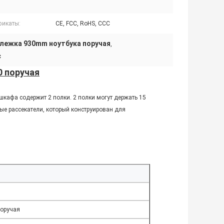
фикаты:
CE, FCC, RoHS, CCC
лежка 930mm ноутбука поручая
,
с
0 поручая
шкафа содержит 2 полки. 2 полки могут держать 15
ые рассекатели, который конструирован для
поручая