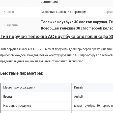
вентиляции
Колеса:
Всеобщие колеса, 2 с тормозом
Серти
Тележка ноутбука 30 слотов поручая
Те
,
Выделить:
Всеобщая тележка 30 chromebook коле
Тип поручая тележка AC ноутбука слотов шкафа 3
Тип поручая шкаф AC AHL-B30 может поручить до 30 приборов сразу. Дизайн 
приборов каждое. Каждая полка конструирована с ABS проектируя пластиков
предотвращения ваших планшетов от царапать и bumping.
Быстрые параметры:
Место происхождения
Китай
Бренд
Anheli
Название продукта
шкаф ноутбука 30 портов 