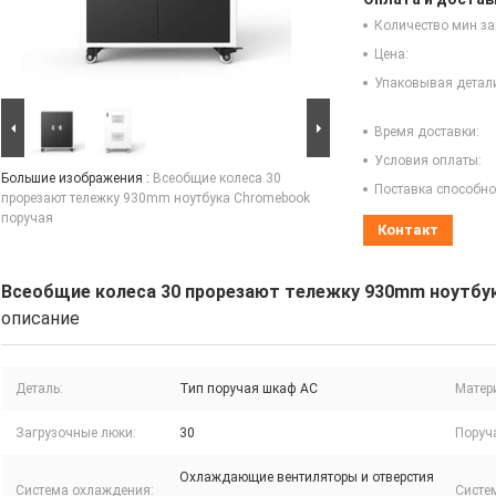
Количество мин за
Цена:
Упаковывая детал
Время доставки:
Условия оплаты:
Большие изображения :
Всеобщие колеса 30
Поставка способно
прорезают тележку 930mm ноутбука Chromebook
поручая
Контакт
Всеобщие колеса 30 прорезают тележку 930mm ноутбу
описание
Деталь:
Тип поручая шкаф AC
Матер
Загрузочные люки:
30
Поруча
Охлаждающие вентиляторы и отверстия
Система охлаждения:
Систе