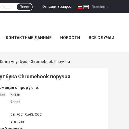
Отправить запрос
Поиск
|
Russian
КОНТАКТНЫЕ ДАННЫЕ
НОВОСТИ
ВСЕ СЛУЧАИ
30mm Ноутбука Chromebook Поручая
утбука Chromebook поручая
мация о продукте:
ния:
Китай
Anheli
CE, FCC, RoHS, CCC
AHL-B30
ка Условия: