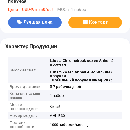
поручая
Цена：USD495-550/set
MOQ：1 набор
Лучшая цена
Контакт
Характер Продукции
Шкаф Chromebook колес Anheli 4
поручая
,
Высокий свет
Шкаф колес Anheli 4 мобильный
поручая
,
мобильный поручая шкаф 70kg
Время доставки
5-7 рабочих дней
Количество мин
1 набор
заказа
Место
Китай
происхождения
Номер модели
AHL-B30
Поставка
1000 наборов/месяц
способности