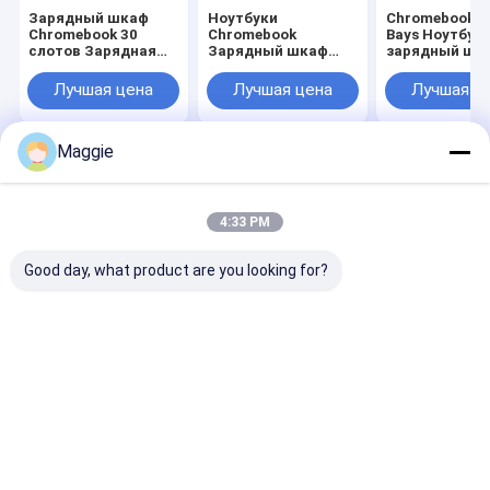
Зарядный шкаф
Ноутбуки
Chromebooks 
Chromebook 30
Chromebook
Bays Ноутбук
слотов Зарядная
Зарядный шкаф
зарядный шк
корзина с хорошим
Тележка для
хорошим
качеством
зарядки на 30
качеством
Лучшая цена
Лучшая цена
Лучшая ц
слотов
Maggie
Главная
Карта
контактные
Desktop
страница
сайта
данные
Site
Карта сайта
Privacy Policy
4:33 PM
Качество
Шкаф планшета поручая
Китайская
фабрика.Copyright © 2026 Shandong Anheli Electronic Technology
Good day, what product are you looking for?
Co., Ltd.. All Rights Reserved.
Главная страница
Продукция
VR - шоу