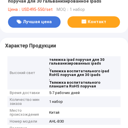
поручая для 30 гальванизированное Ipads
Цена：USD495-550/set
MOQ：1 набор
Лучшая цена
Контакт
Характер Продукции
тележка ipad поручая для 30
гальванизированных ipads
,
Тележка воспитательного ipad
Высокий свет
RoHS поручая для 30 ipads
,
Тележка воспитательного
планшета RoHS поручая
Время доставки
5-7 рабочих дней
Количество мин
1 набор
заказа
Место
Китай
происхождения
Номер модели
AHL-B30