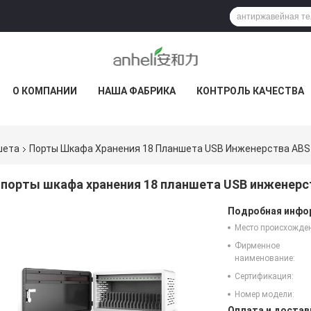
О КОМПАНИИ
НАША ФАБРИКА
КОНТРОЛЬ КАЧЕСТВА
шета
Порты Шкафа Хранения 18 Планшета USB Инженерства ABS
порты шкафа хранения 18 планшета USB инженерс
Подробная инфор
Место происхожде
Фирменное
наименование:
Сертификация:
Номер модели:
Оплата и достав