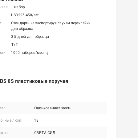
каза:
1 набор
USD295-450/set
и:
Стандартные экспортируя случаи переклейки
для образца
3-5 дней для образца
T/T
сти:
1000 наборов/месяц
BS 8S пластиковые поручая
иал:
Оцинкованная жесть
зочные люки:
18
атор:
СВЕТА СИД