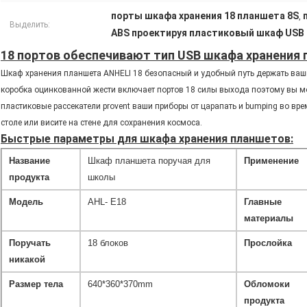
порты шкафа хранения 18 планшета 8S
,
Выделить:
ABS проектируя пластиковый шкаф USB 
18 портов обеспечивают тип USB шкафа хранения
Шкаф хранения планшета ANHELI 18 безопасный и удобный путь держать ваш
коробка оцинкованной жести включает портов 18 силы выхода поэтому вы мож
пластиковые рассекатели provent ваши приборы от царапать и bumping во вре
столе или висите на стене для сохранения космоса.
Быстрые параметры для шкафа хранения планшетов:
Название
Шкаф планшета поручая для
Применение
продукта
школы
Модель
AHL- E18
Главные
материалы
Поручать
18 блоков
Прослойка
никакой
Размер тела
640*360*370mm
Обломоки
продукта