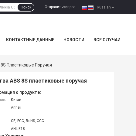
Отправить запрос
Поиск
|
Russian
КОНТАКТНЫЕ ДАННЫЕ
НОВОСТИ
ВСЕ СЛУЧАИ
 8S Пластиковые Поручая
тва ABS 8S пластиковые поручая
мация о продукте:
ния:
Китай
Anheli
CE, FCC, RoHS, CCC
AHL-E18
ка Условия: