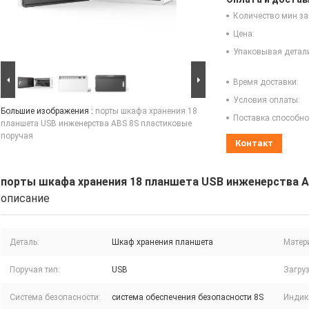
Количество мин за
Цена:
Упаковывая детал
Время доставки:
Условия оплаты:
Большие изображения :
порты шкафа хранения 18
Поставка способно
планшета USB инженерства ABS 8S пластиковые
поручая
Контакт
порты шкафа хранения 18 планшета USB инженерства A
описание
Деталь:
Шкаф хранения планшета
Матер
Поручая тип:
USB
Загру
Система безопасности:
система обеспечения безопасности 8S
Индик