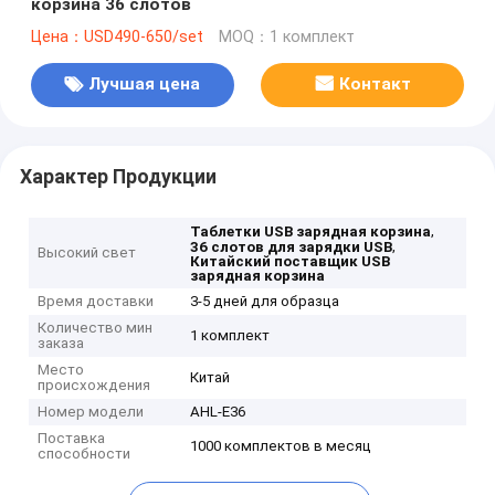
корзина 36 слотов
Цена：USD490-650/set
MOQ：1 комплект
Лучшая цена
Контакт
Характер Продукции
,
Таблетки USB зарядная корзина
,
36 слотов для зарядки USB
Высокий свет
Китайский поставщик USB
зарядная корзина
Время доставки
3-5 дней для образца
Количество мин
1 комплект
заказа
Место
Китай
происхождения
Номер модели
AHL-E36
Поставка
1000 комплектов в месяц
способности