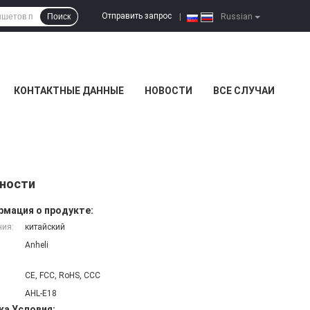
Отправить запрос
Поиск
|
Russian
КОНТАКТНЫЕ ДАННЫЕ
НОВОСТИ
ВСЕ СЛУЧАИ
сности
мация о продукте:
ния:
китайский
Anheli
CE, FCC, RoHS, CCC
AHL-E18
ка Условия: