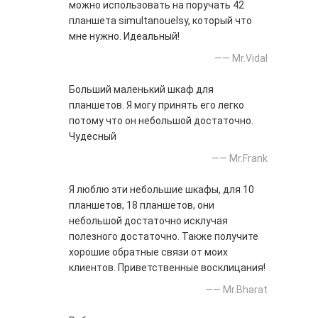
можно использовать на поручать 42
планшета simultanouelsy, который что
мне нужно. Идеальный!
—— Mr.Vidal
Больший маленький шкаф для
планшетов. Я могу принять его легко
потому что он небольшой достаточно.
Чудесный
—— Mr.Frank
Я люблю эти небольшие шкафы, для 10
планшетов, 18 планшетов, они
небольшой достаточно исклучая
полезного достаточно. Также получите
хорошие обратные связи от моих
клиентов. Приветственные восклицания!
—— Mr.Bharat