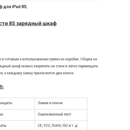
 для iPad 8S
,
сти 8S зарядный шкаф
и готовым к использованию прямо из коробки. Сборка не
рядный шкаф можно закрепить на стене и легко перемещать.
ся, к каждому замку прилагаются два ключа.
S:
 защиты
Замки и ключи
лы
Оцинкованный лист
каты
CE, FCC, RoHS, ISO и т. д.