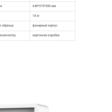
ие
640*370*380 мм
18 кг
я образца
фанерный корпус
 количеству
картонная коробка