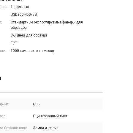
каза:
1 комплект
USD300-450/set
и:
Стандартные экспортируемые фанеры для
образцов
3-5 дней для образца
T/T
сти:
1000 комплектов в месяц
и
аринг:
USB
иал:
Оцинкованный лист
ма безопасности:
Замки и ключи