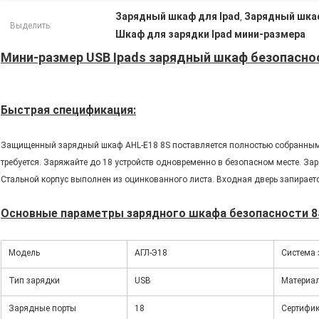
Зарядный шкаф для Ipad
Зарядный шкаф
,
Выделить:
Шкаф для зарядки Ipad мини-размера
Мини-размер USB Ipads зарядный шкаф безопасно
Быстрая спецификация:
Защищенный зарядный шкаф AHL-E18 8S поставляется полностью собранным 
требуется. Заряжайте до 18 устройств одновременно в безопасном месте. За
Стальной корпус выполнен из оцинкованного листа. Входная дверь запирает
Основные параметры зарядного шкафа безопасности 8
Модель
АГЛ-Э18
Система
Тип зарядки
USB
Материа
Зарядные порты
18
Сертифи