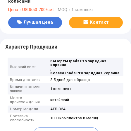
колесами
Цена：USD550-700/set
MOQ：1 комплект
Лучшая цена
Контакт
Характер Продукции
54Порты Ipads Pro зарядная
корзина
Высокий свет
,
Колеса Ipads Pro зарядная корзина
Время доставки
3-5 дней для образца
Количество мин
1 комплект
заказа
Место
китайский
происхождения
Номер модели
АГЛ-Э54
Поставка
1000 комплектов в месяц
способности