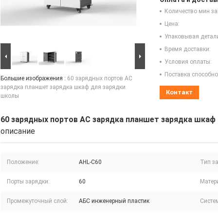
Количество мин за
Цена:
Упаковывая детал
Время доставки:
Условия оплаты:
Поставка способно
Большие изображения :
60 зарядных портов AC
зарядка планшет зарядка шкаф для зарядки
Контакт
школы
60 зарядных портов AC зарядка планшет зарядка шкаф
описание
Положение:
AHL-C60
Тип з
Порты зарядки:
60
Матер
Промежуточный слой:
АБС инженерный пластик
Систе