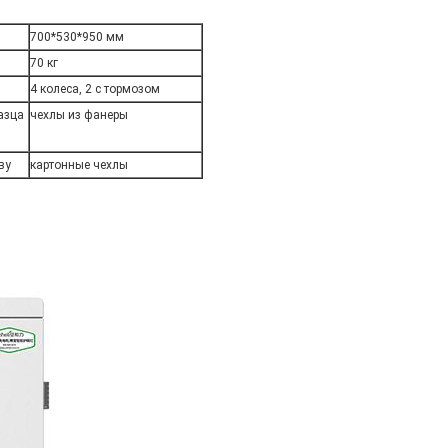
700*530*950 мм
70 кг
4 колеса, 2 с тормозом
азца
чехлы из фанеры
ву
картонные чехлы