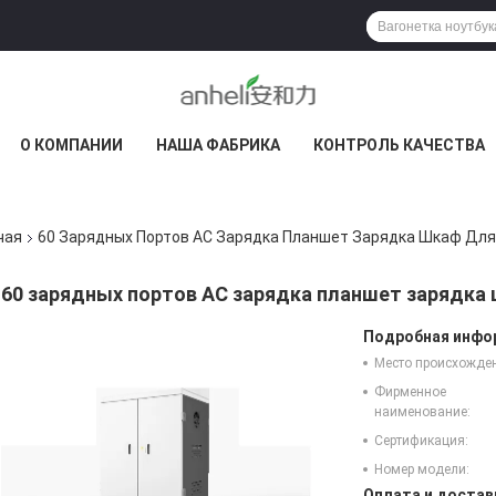
О КОМПАНИИ
НАША ФАБРИКА
КОНТРОЛЬ КАЧЕСТВА
чая
60 Зарядных Портов AC Зарядка Планшет Зарядка Шкаф Дл
60 зарядных портов AC зарядка планшет зарядка
Подробная инфор
Место происхожде
Фирменное
наименование:
Сертификация:
Номер модели:
Оплата и достав