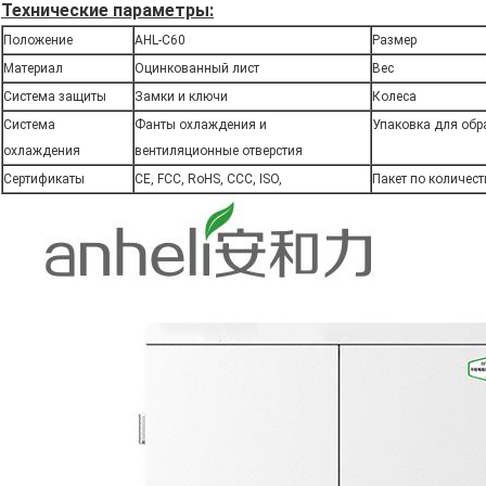
Технические параметры:
Положение
AHL-C60
Размер
Материал
Оцинкованный лист
Вес
Система защиты
Замки и ключи
Колеса
Система
Фанты охлаждения и
Упаковка для обр
охлаждения
вентиляционные отверстия
Сертификаты
CE, FCC, RoHS, CCC, ISO,
Пакет по количест