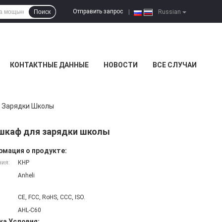
Отправить запрос
Поиск
|
Russian
КОНТАКТНЫЕ ДАННЫЕ
НОВОСТИ
ВСЕ СЛУЧАИ
я Зарядки Школы
 шкаф для зарядки школы
мация о продукте:
ния:
КНР
Anheli
CE, FCC, RoHS, CCC, ISO.
AHL-C60
ка Условия: