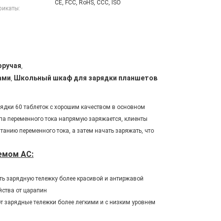
CE, FCC, RoHS, CCC, ISO
фикаты:
оручая
,
ами
Школьный шкаф для зарядки планшетов
,
ядки 60 таблеток с хорошим качеством в основном
па переменного тока напрямую заряжается, клиенты
анию переменного тока, а затем начать заряжать, что
емом AC:
ть зарядную тележку более красивой и антиржавой
ства от царапин
т зарядные тележки более легкими и с низким уровнем