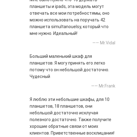
планшеты и ipads, эта модель могут
отвечать все мои потребностямы, оно
можно использовать на поручать 42
планшета simultanouelsy, который что
мне нужно. Идеальный!
—— Mr.Vidal
Больший маленький шкаф для
планшетов. Я могу принять его легко
потому что он небольшой достаточно.
Чудесный
—— Mr.Frank
Я люблю эти небольшие шкафы, для 10
планшетов, 18 планшетов, они
небольшой достаточно исклучая
полезного достаточно. Также получите
хорошие обратные связи от моих
клиентов. Приветственные восклицания!