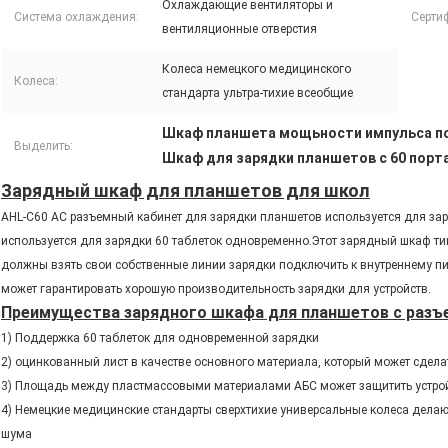
Охлаждающие вентиляторы и
Система охлаждения:
Серти
вентиляционные отверстия
Колеса немецкого медицинского
Колеса:
стандарта ультра-тихие всеобщие
Шкаф планшета мощьности импульса п
Выделить:
Шкаф для зарядки планшетов с 60 порт
Зарядный шкаф для планшетов для школ
AHL-C60 AC разъемный кабинет для зарядки планшетов используется для зар
используется для зарядки 60 таблеток одновременно.Этот зарядный шкаф ти
должны взять свои собственные линии зарядки подключить к внутреннему пит
может гарантировать хорошую производительность зарядки для устройств.
Преимущества зарядного шкафа для планшетов с разъ
1) Поддержка 60 таблеток для одновременной зарядки
2) оцинкованный лист в качестве основного материала, который может сдела
3) Площадь между пластмассовыми материалами АБС может защитить устрой
4) Немецкие медицинские стандарты сверхтихие универсальные колеса делаю
шума