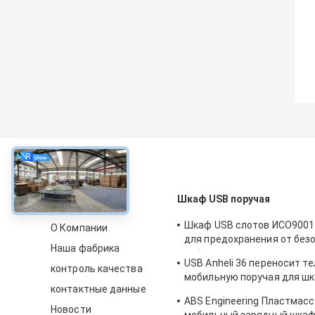
около
Шкаф USB поручая
Шкаф USB слотов ИСО9001 
О Компании
для предохранения от без
Наша фабрика
таблеток 8с
USB Anheli 36 переносит те
контроль качества
мобильную поручая для шк
контактные данные
60Hz
ABS Engineering Пластмас
Новости