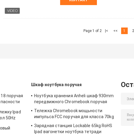
Page 1 of 2
|<
<<
1
Ост
Шкаф ноутбука поручая
18 поручая
Ноутбука хранения Anheli шкаф 930mm
опасности
передвижного Chromebook поручая
Тележка Chromebook мощьности
лежку Ipad
импульса FCC поручая для класса 70kg
ол 50Hz
Зарядная станция Lockable 65kg RoHS
совый
Ipad вагонетки ноутбука тетради