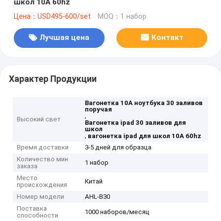
школ 10A 60hz
Цена：USD495-600/set
MOQ：1 набор
Лучшая цена
Контакт
Характер Продукции
Вагонетка 10A ноутбука 30 заливов
поручая
,
Высокий свет
Вагонетка ipad 30 заливов для
школ
,
вагонетка ipad для школ 10A 60hz
Время доставки
3-5 дней для образца
Количество мин
1 набор
заказа
Место
Китай
происхождения
Номер модели
AHL-B30
Поставка
1000 наборов/месяц
способности